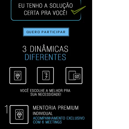
QUERO PARTICIPAR