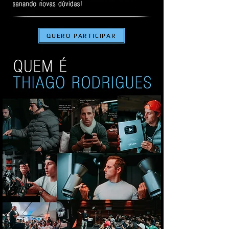
QUERO PARTICIPAR